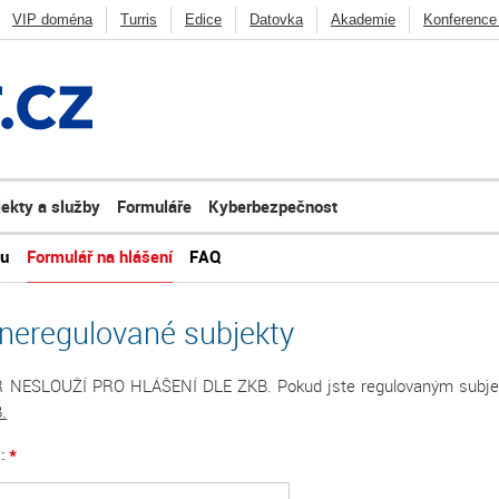
VIP doména
Turris
Edice
Datovka
Akademie
Konference
CZ
Deny listy
Penetrační testování
FRED
BIRD
Knot DNS
ycast
Ostatní
jekty a služby
Formuláře
Kyberbezpečnost
tu
Formulář na hlášení
FAQ
 neregulované subjekty
OUŽÍ PRO HLÁŠENÍ DLE ZKB. Pokud jste regulovaným subjektem
.
*
o