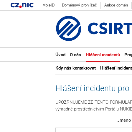
MojeID
Doménový prohlížeč
Aukce domén
Jak funguje DNS
Blog
Statistiky
CSIRT.
Zonemaster
Skener webu
ADAM
DNS An
Úvod
O nás
Hlášení incidentů
Pro
Kdy nás kontaktovat
Hlášení inciden
Hlášení incidentu pro
UPOZRŇUJEME ŽE TENTO FORMULÁŘ NESL
výhradně prostřednictvím
Portálu NÚKIB
Jmén