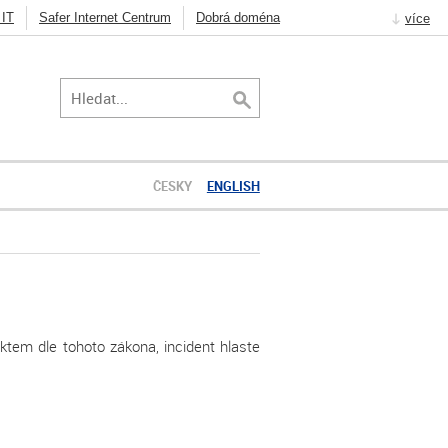
 IT
Safer Internet Centrum
Dobrá doména
více
Knot Resolver
DNSSEC
Jak na Internet
ČESKY
ENGLISH
 dle tohoto zákona, incident hlaste