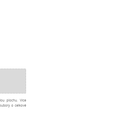
dou plochu. Více
oubory o celkové