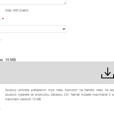
(Max. 600 znaků)
*
u
y
ax. 10 MB
Soubory přiložíte přetažením myší nebo kliknutím na tlačítko nebo na še
souborů vyberete se stisknutou klávesou Ctrl. Nahrát můžete maximálně 3 s
maximální velikosti 10 MB.
d