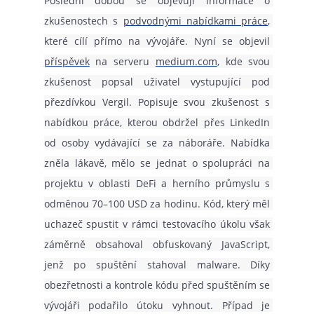
Poslední dobou se objevují informace o 
zkušenostech s 
podvodnými nabídkami práce
, 
které cílí přímo na vývojáře. Nyní se objevil 
příspěvek
 na serveru 
medium.com
, kde svou 
zkušenost popsal uživatel vystupující pod 
přezdívkou Vergil. Popisuje svou zkušenost s 
nabídkou práce, kterou obdržel přes LinkedIn 
od osoby vydávající se za náboráře. Nabídka 
zněla lákavě, mělo se jednat o spolupráci na 
projektu v oblasti DeFi a herního průmyslu s 
odměnou 70–100 USD za hodinu. Kód, který měl 
uchazeč spustit v rámci testovacího úkolu však 
záměrně obsahoval obfuskovaný JavaScript, 
jenž po spuštění stahoval malware. Díky 
obezřetnosti a kontrole kódu před spuštěním se 
vývojáři podařilo útoku vyhnout. Případ je 